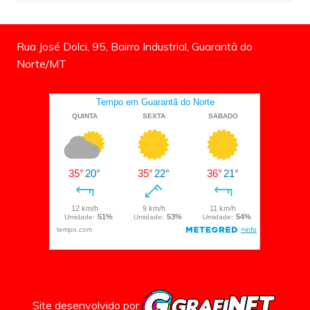
Rua José Dolci, 95, Bairro Industrial, Guarantã do
Norte/MT
Site desenvolvido por