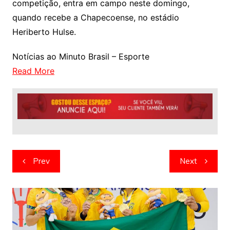
competição, entra em campo neste domingo,
quando recebe a Chapecoense, no estádio
Heriberto Hulse.
Notícias ao Minuto Brasil – Esporte
Read More
Navegação
Prev
Next
de
artigos