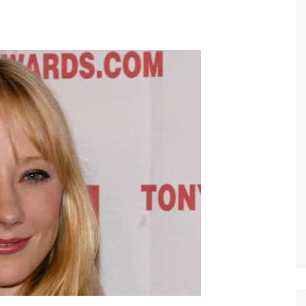
Economia
Esportes
Fama e TV
Justiça
Mundo
Política
Saúde