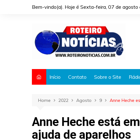
Skip
Bem-vindo(a). Hoje é
Sexta-feira, 07 de agost
to
content
Início
Contato
Sobre o Site
Rádi
Home
2022
Agosto
9
Anne Heche es
Anne Heche está em
ajuda de aparelhos