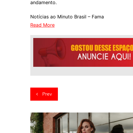
andamento.
Notícias ao Minuto Brasil – Fama
Read More
Navegação
Prev
de
artigos