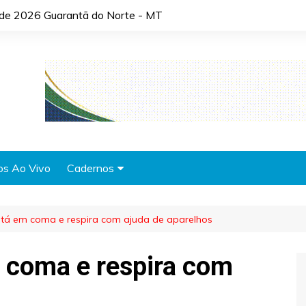
o de 2026 Guarantã do Norte - MT
os Ao Vivo
Cadernos
Agronotícias
tá em coma e respira com ajuda de aparelhos
Automóveis
Brasil
 coma e respira com
Cidades
Cultura