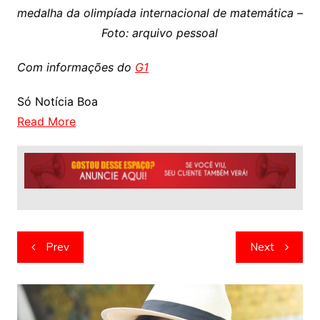
medalha da olimpíada internacional de matemática –
Foto: arquivo pessoal
Com informações do
G1
Só Notícia Boa
Read More
Navegação
Prev
Next
de
artigos