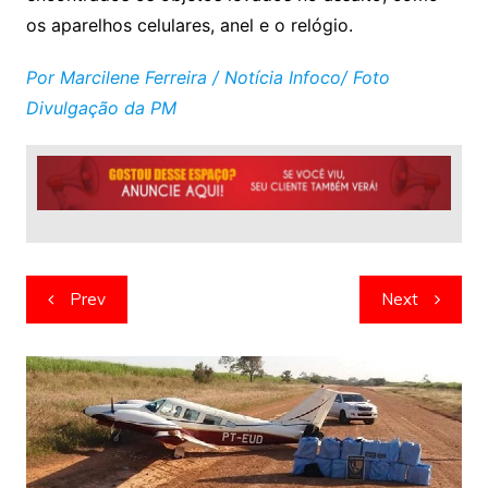
os aparelhos celulares, anel e o relógio.
Por Marcilene Ferreira / Notícia Infoco/ Foto
Divulgação da PM
Navegação
Prev
Next
de
artigos