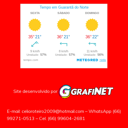
Site desenvolvido por
E-mail: celioroteiro2009@hotmail.com – WhatsApp (66)
99271-0513 – Cel. (66) 99604-2681