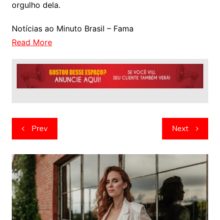
orgulho dela.
Notícias ao Minuto Brasil – Fama
Read More
Navegação
Prev
Next
de
artigos