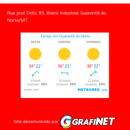
Rua José Dolci, 95, Bairro Industrial, Guarantã do
Norte/MT
Site desenvolvido por