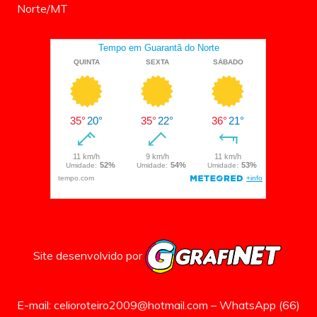
Norte/MT
Site desenvolvido por
E-mail: celioroteiro2009@hotmail.com – WhatsApp (66)