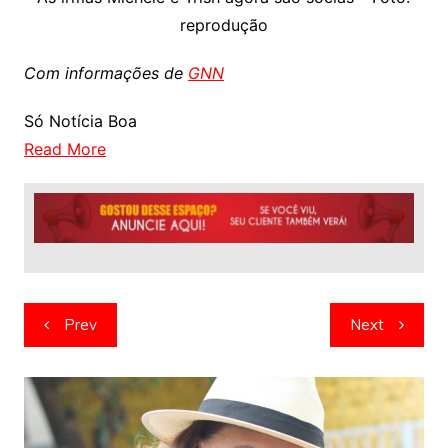
reprodução
Com informações de
GNN
Só Notícia Boa
Read More
Navegação
Prev
Next
de
artigos