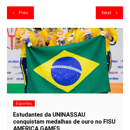
Navegação
Prev
Next
de
artigos
Esportes
Estudantes da UNINASSAU
conquistam medalhas de ouro no FISU
AMERICA GAMES