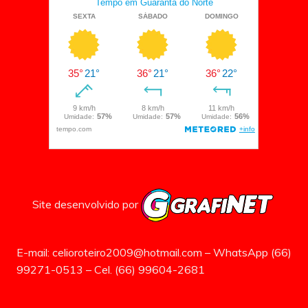
Site desenvolvido por
E-mail: celioroteiro2009@hotmail.com – WhatsApp (66)
99271-0513 – Cel. (66) 99604-2681