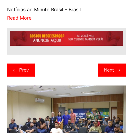
Notícias ao Minuto Brasil – Brasil
Read More
Navegação
Prev
Next
de
artigos