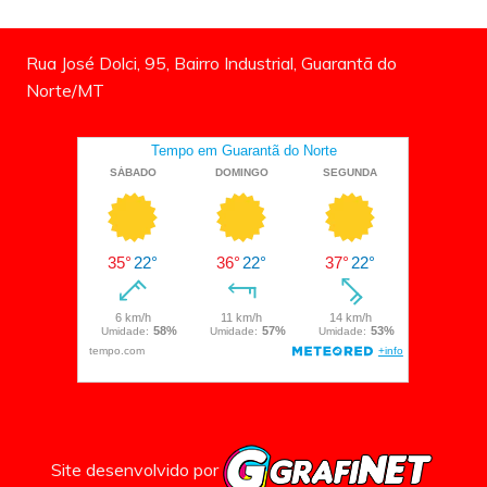
Rua José Dolci, 95, Bairro Industrial, Guarantã do
Norte/MT
Site desenvolvido por