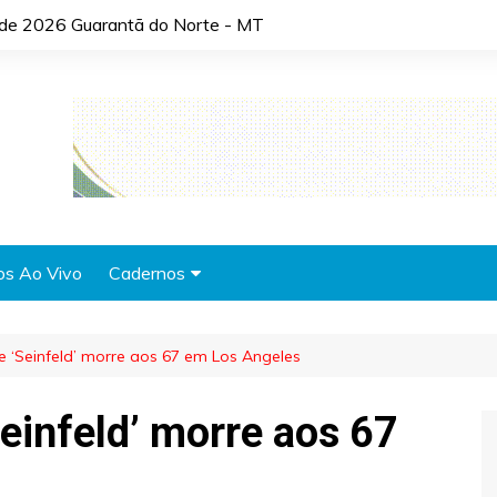
o de 2026 Guarantã do Norte - MT
os Ao Vivo
Cadernos
Agronotícias
 e ‘Seinfeld’ morre aos 67 em Los Angeles
Automóveis
Brasil
Seinfeld’ morre aos 67
Cidades
Cultura