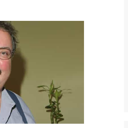
Economia
Esportes
Fama e TV
Justiça
Mundo
Política
Saúde