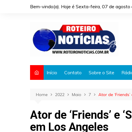
Skip
Bem-vindo(a). Hoje é
Sexta-feira, 07 de agost
to
content
Início
Contato
Sobre o Site
Rádi
Home
2022
Maio
7
Ator de ‘Friends’
Ator de ‘Friends’ e ‘
em Los Angeles