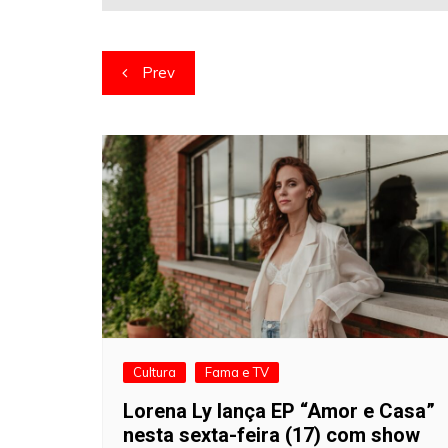
Navegação
Prev
de
artigos
Cultura
Fama e TV
Lorena Ly lança EP “Amor e Casa”
nesta sexta-feira (17) com show