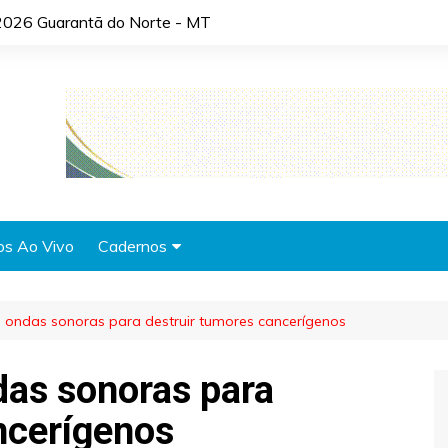
2026 Guarantã do Norte - MT
os Ao Vivo
Cadernos
Agronotícias
 ondas sonoras para destruir tumores cancerígenos
Automóveis
Brasil
das sonoras para
Cidades
ncerígenos
Cultura