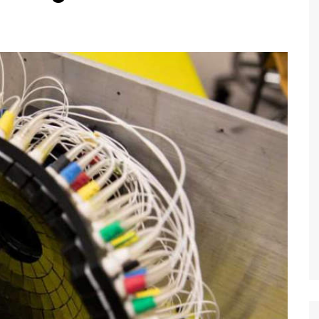
Economia
Esportes
Fama e TV
Justiça
Mundo
Política
Saúde