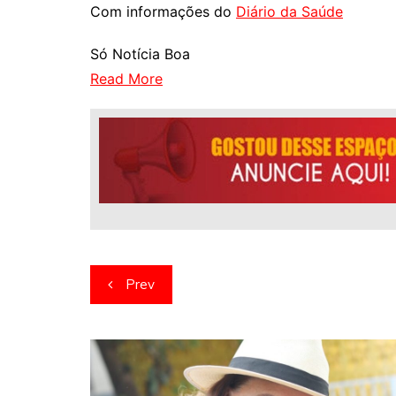
Com informações do
Diário da Saúde
Só Notícia Boa
Read More
Navegação
Prev
de
artigos