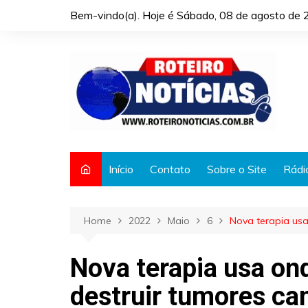
Skip
Bem-vindo(a). Hoje é
Sábado, 08 de agosto de 
to
content
Início
Contato
Sobre o Site
Rádi
Home
2022
Maio
6
Nova terapia usa
Nova terapia usa on
destruir tumores ca