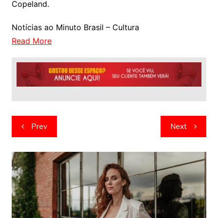
Copeland.
Notícias ao Minuto Brasil – Cultura
Read More
Navegação
Prev
Next
de
artigos