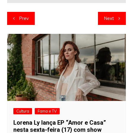
Navegação
Prev
Next
de
artigos
Cultura
Fama e TV
Lorena Ly lança EP “Amor e Casa”
nesta sexta-feira (17) com show