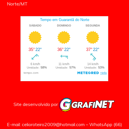
Norte/MT
Site desenvolvido por
E-mail: celioroteiro2009@hotmail.com – WhatsApp (66)