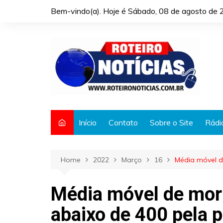
Skip
Bem-vindo(a). Hoje é
Sábado, 08 de agosto de 
to
content
Início
Contato
Sobre o Site
Rádi
Home
2022
Março
16
Média móvel de
Média móvel de mort
abaixo de 400 pela 