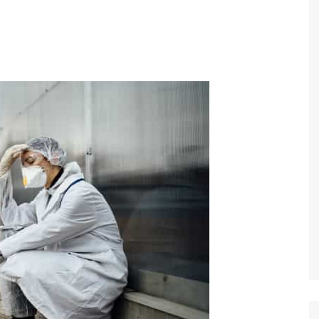
Economia
Esportes
Fama e TV
Justiça
Mundo
Política
Saúde