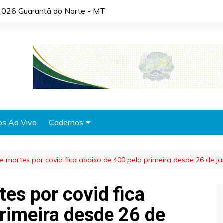
2026 Guarantã do Norte - MT
os Ao Vivo
Cadernos
Agronotícias
 mortes por covid fica abaixo de 400 pela primeira desde 26 de ja
Automóveis
Brasil
es por covid fica
Cidades
primeira desde 26 de
Cultura