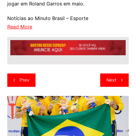
jogar em Roland Garros em maio.
Notícias ao Minuto Brasil – Esporte
Read More
Navegação
Prev
Next
de
artigos