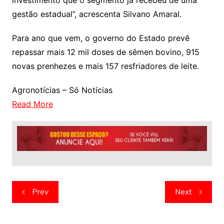
gestão estadual”, acrescenta Silvano Amaral.
Para ano que vem, o governo do Estado prevê
repassar mais 12 mil doses de sêmen bovino, 915
novas prenhezes e mais 157 resfriadores de leite.
Agronotícias – Só Notícias
Read More
Navegação
Prev
Next
de
artigos