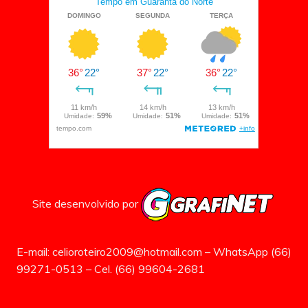
Site desenvolvido por
E-mail: celioroteiro2009@hotmail.com – WhatsApp (66)
99271-0513 – Cel. (66) 99604-2681