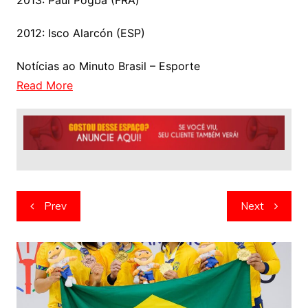
2013: Paul Pogba (FRA)
2012: Isco Alarcón (ESP)
Notícias ao Minuto Brasil – Esporte
Read More
Navegação
Prev
Next
de
artigos