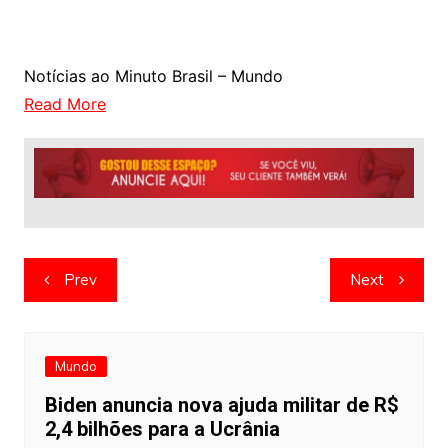
Notícias ao Minuto Brasil – Mundo
Read More
Navegação
Prev
Next
de
artigos
Mundo
Biden anuncia nova ajuda militar de R$
2,4 bilhões para a Ucrânia