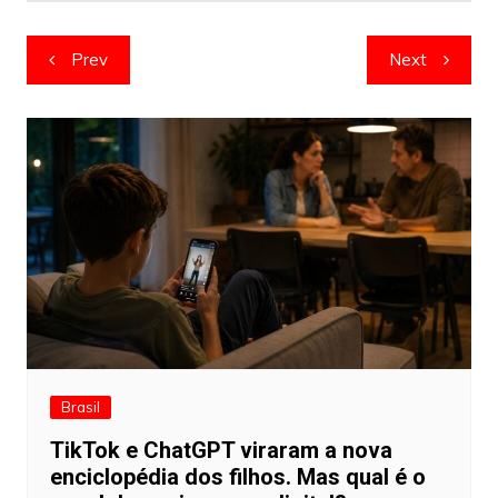
Navegação
Prev
Next
de
artigos
Brasil
TikTok e ChatGPT viraram a nova
enciclopédia dos filhos. Mas qual é o