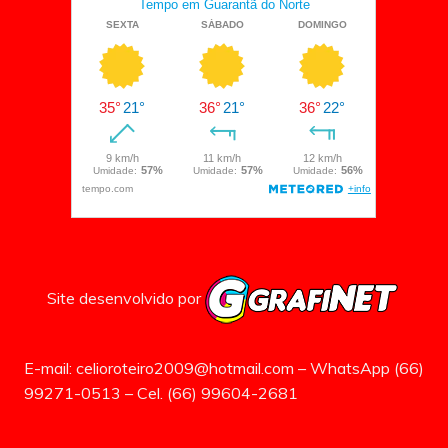
Site desenvolvido por
E-mail: celioroteiro2009@hotmail.com – WhatsApp (66)
99271-0513 – Cel. (66) 99604-2681