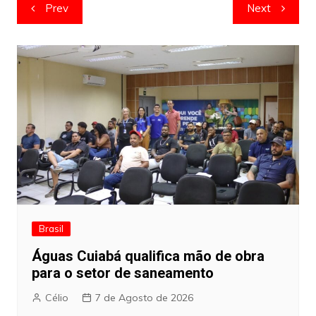
Navegação
Prev
Next
de
artigos
Brasil
Águas Cuiabá qualifica mão de obra
para o setor de saneamento
Célio
7 de Agosto de 2026