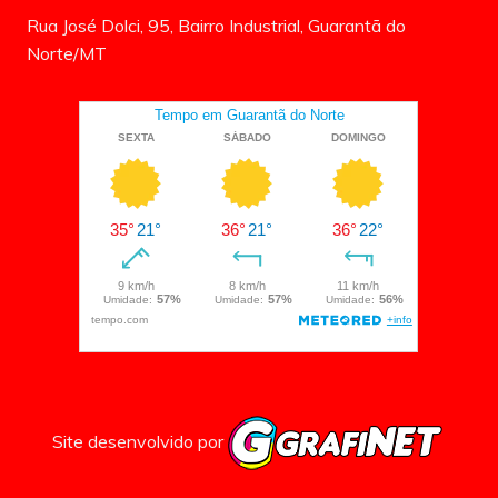
Rua José Dolci, 95, Bairro Industrial, Guarantã do
Norte/MT
Site desenvolvido por