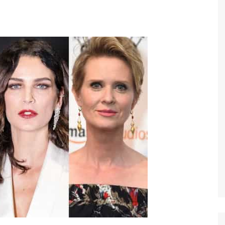
Economia
Esportes
Fama e TV
Justiça
Mundo
Política
Saúde