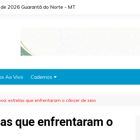
o de 2026 Guarantã do Norte - MT
os Ao Vivo
Cadernos
Agronotícias
sa: estrelas que enfrentaram o câncer de seio
Automóveis
Brasil
las que enfrentaram o
Cidades
Cultura