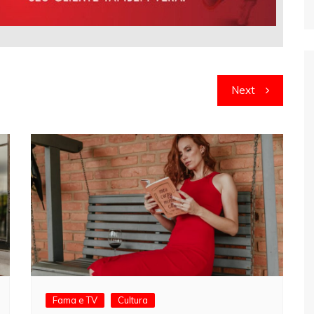
Next
Fama e TV
Cultura