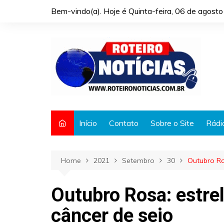
Skip
Bem-vindo(a). Hoje é
Quinta-feira, 06 de agost
to
content
Início
Contato
Sobre o Site
Rádi
Home
2021
Setembro
30
Outubro Ro
Outubro Rosa: estre
câncer de seio