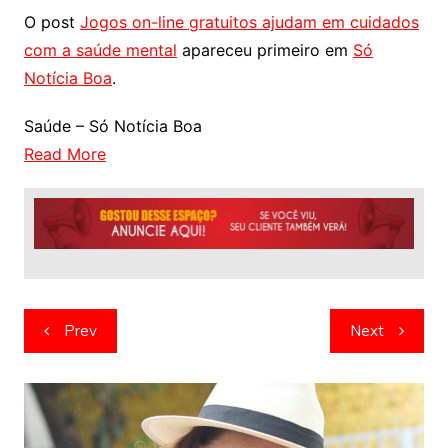
O post
Jogos on-line gratuitos ajudam em cuidados
com a saúde mental
apareceu primeiro em
Só
Notícia Boa
.
Saúde – Só Notícia Boa
Read More
Navegação
Prev
Next
de
artigos