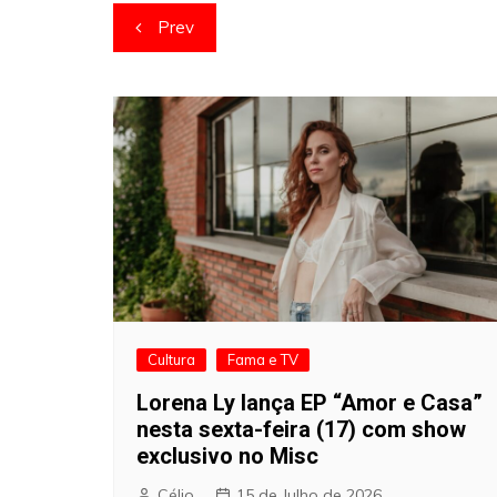
Navegação
Prev
de
artigos
Cultura
Fama e TV
Lorena Ly lança EP “Amor e Casa”
nesta sexta-feira (17) com show
exclusivo no Misc
Célio
15 de Julho de 2026