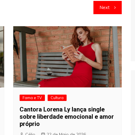
Next
Fama e TV
Cultura
Cantora Lorena Ly lança single
sobre liberdade emocional e amor
próprio
Célio
22 de Maio de 2026