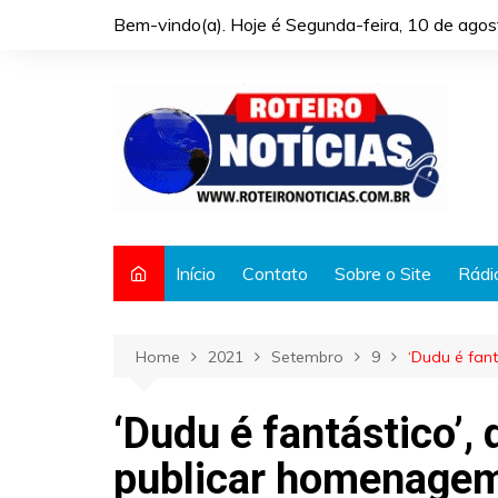
Skip
Bem-vindo(a). Hoje é
Segunda-feira, 10 de ago
to
content
Início
Contato
Sobre o Site
Rádi
Home
2021
Setembro
9
‘Dudu é fan
‘Dudu é fantástico’,
publicar homenagem 