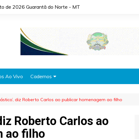
sto de 2026 Guarantã do Norte - MT
os Ao Vivo
Cadernos
Agronotícias
tástico’, diz Roberto Carlos ao publicar homenagem ao filho
Automóveis
Brasil
 diz Roberto Carlos ao
Cidades
ao filho
Cultura