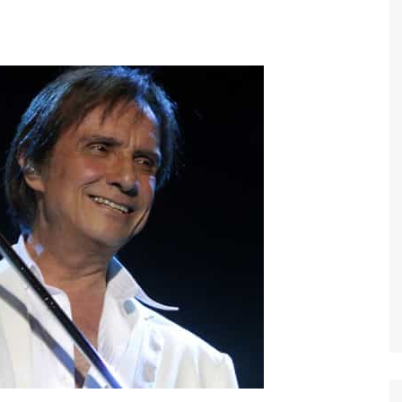
Economia
Esportes
Fama e TV
Justiça
Mundo
Política
Saúde