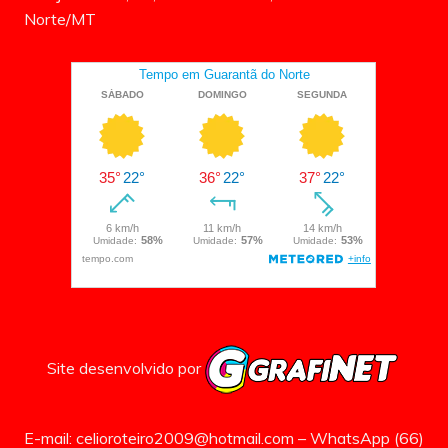
Norte/MT
Site desenvolvido por
E-mail: celioroteiro2009@hotmail.com – WhatsApp (66)