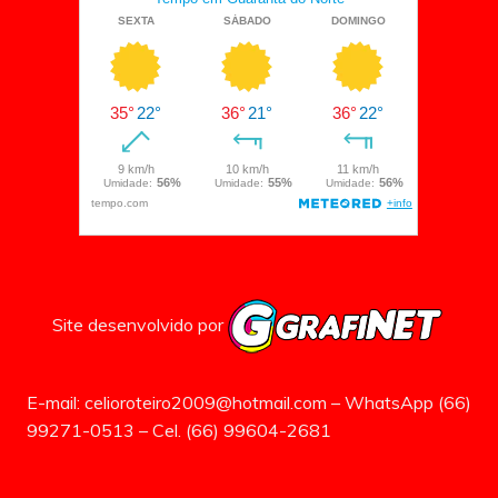
Site desenvolvido por
E-mail: celioroteiro2009@hotmail.com – WhatsApp (66)
99271-0513 – Cel. (66) 99604-2681