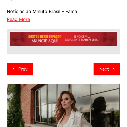
Notícias ao Minuto Brasil – Fama
Read More
Navegação
Prev
Next
de
artigos