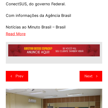
ConectSUS, do governo Federal.
Com informações da Agência Brasil
Notícias ao Minuto Brasil – Brasil
Read More
Navegação
Prev
Next
de
artigos