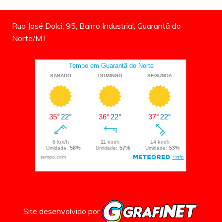
Rua José Dolci, 95, Bairro Industrial, Guarantã do
Norte/MT
Site desenvolvido por