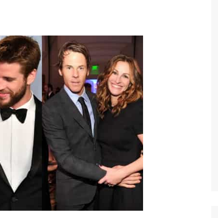
Economia
Esportes
Fama e TV
Justiça
Mundo
Política
Saúde