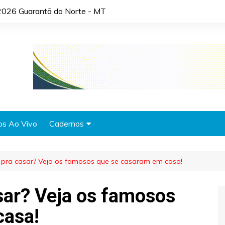
2026 Guarantã do Norte - MT
os Ao Vivo
Cadernos
Agronotícias
 pra casar? Veja os famosos que se casaram em casa!
Automóveis
Brasil
sar? Veja os famosos
Cidades
casa!
Cultura