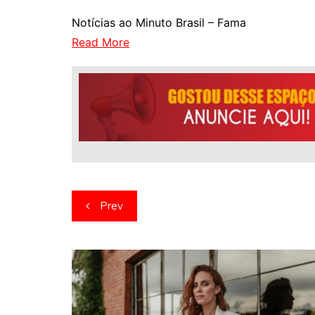
Notícias ao Minuto Brasil – Fama
Read More
Navegação
Prev
de
artigos