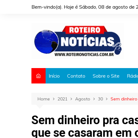
Skip
Bem-vindo(a). Hoje é
Sábado, 08 de agosto de 
to
content
Início
Contato
Sobre o Site
Rádi
Home
2021
Agosto
30
Sem dinheiro
Sem dinheiro pra ca
que se casaram em 