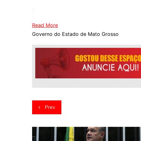
C
Read More
Governo do Estado de Mato Grosso
Navegação
Prev
de
artigos