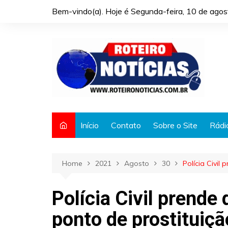
Skip
Bem-vindo(a). Hoje é
Segunda-feira, 10 de ago
to
content
Início
Contato
Sobre o Site
Rádi
Home
2021
Agosto
30
Polícia Civi
Polícia Civil prend
ponto de prostituiçã