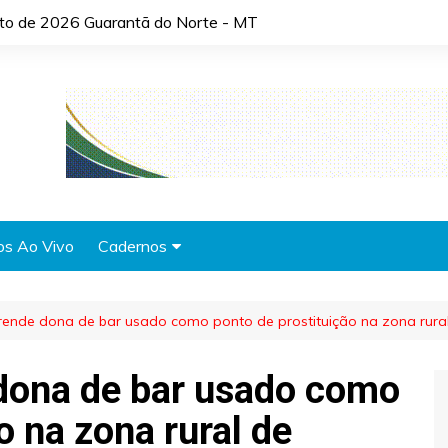
sto de 2026 Guarantã do Norte - MT
os Ao Vivo
Cadernos
Agronotícias
l prende dona de bar usado como ponto de prostituição na zona rura
Automóveis
Brasil
e dona de bar usado como
Cidades
o na zona rural de
Cultura