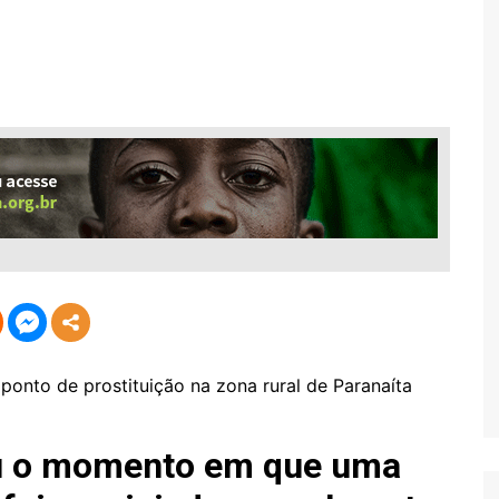
Economia
Esportes
Fama e TV
Justiça
Mundo
Política
Saúde
ponto de prostituição na zona rural de Paranaíta
rou o momento em que uma