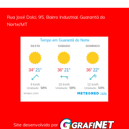
Rua José Dolci, 95, Bairro Industrial, Guarantã do
Norte/MT
Site desenvolvido por