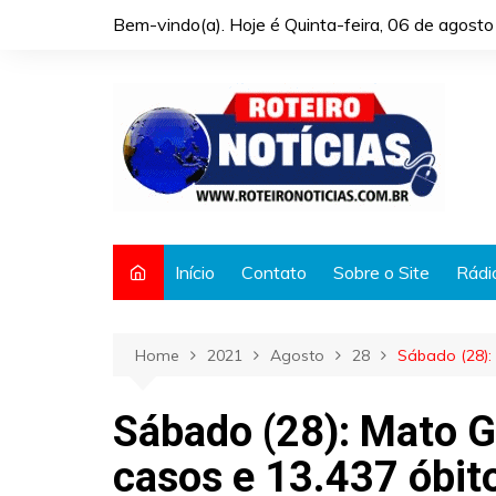
Skip
Bem-vindo(a). Hoje é
Quinta-feira, 06 de agost
to
content
Início
Contato
Sobre o Site
Rádi
Home
2021
Agosto
28
Sábado (28):
Sábado (28): Mato G
casos e 13.437 óbit