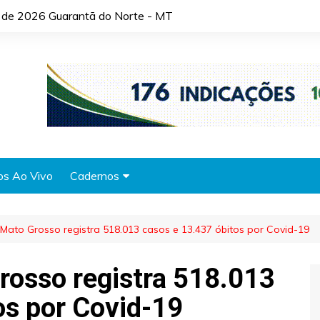
o de 2026 Guarantã do Norte - MT
os Ao Vivo
Cadernos
Agronotícias
 Mato Grosso registra 518.013 casos e 13.437 óbitos por Covid-19
Automóveis
Brasil
rosso registra 518.013
Cidades
os por Covid-19
Cultura