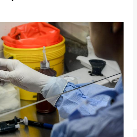
Economia
Esportes
Fama e TV
Justiça
Mundo
Política
Saúde