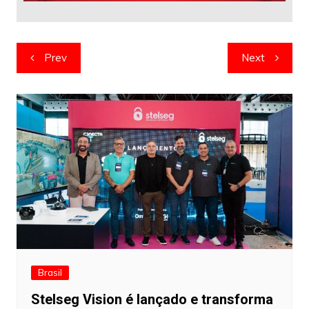
Navegação
Prev
Next
de
artigos
Brasil
Stelseg Vision é lançado e transforma