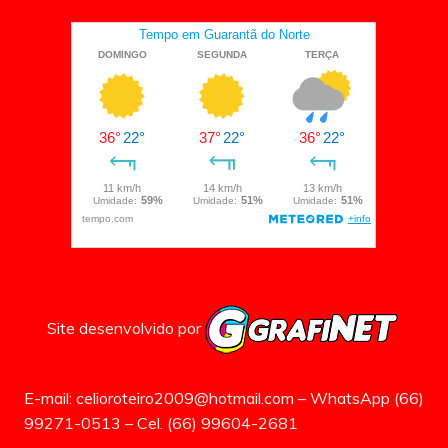
Site desenvolvido por
E-mail: celioroteiro2009@hotmail.com – WhatsApp (66)
99271-0513 – Cel. (66) 99604-2681