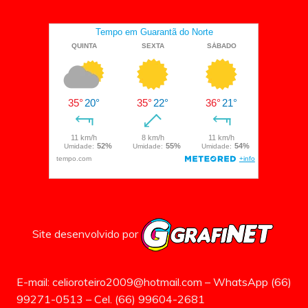
Site desenvolvido por
E-mail: celioroteiro2009@hotmail.com – WhatsApp (66)
99271-0513 – Cel. (66) 99604-2681