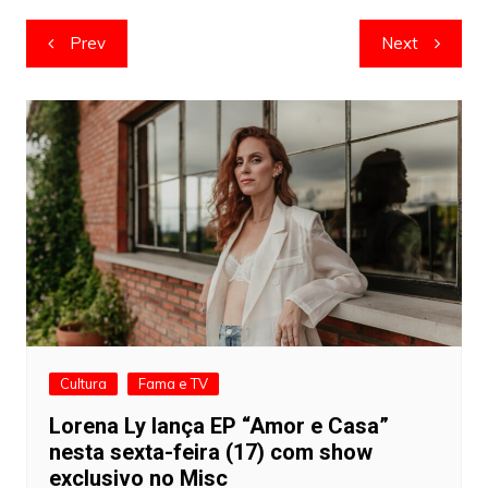
Navegação
Prev
Next
de
artigos
Cultura
Fama e TV
Lorena Ly lança EP “Amor e Casa”
nesta sexta-feira (17) com show
exclusivo no Misc