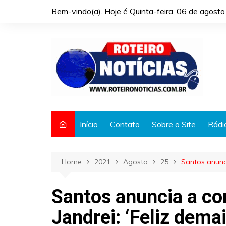
Skip
Bem-vindo(a). Hoje é
Quinta-feira, 06 de agost
to
content
Início
Contato
Sobre o Site
Rádi
Home
2021
Agosto
25
Santos anunci
Santos anuncia a co
Jandrei: ‘Feliz demai