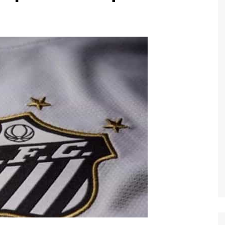
Economia
Esportes
Fama e TV
Justiça
Mundo
Política
Saúde