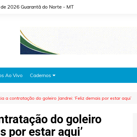
o de 2026 Guarantã do Norte - MT
os Ao Vivo
Cadernos
Agronotícias
a a contratação do goleiro Jandrei: ‘Feliz demais por estar aqui’
Automóveis
Brasil
ntratação do goleiro
Cidades
s por estar aqui’
Cultura