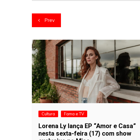
Navegação
Prev
de
artigos
Cultura
Fama e TV
Lorena Ly lança EP “Amor e Casa”
nesta sexta-feira (17) com show