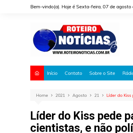
Skip
Bem-vindo(a). Hoje é
Sexta-feira, 07 de agost
to
content
Início
Contato
Sobre o Site
Rádi
Home
2021
Agosto
21
Líder do Kiss
Líder do Kiss pede p
cientistas, e não pol