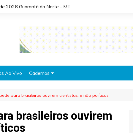
o de 2026 Guarantã do Norte - MT
os Ao Vivo
Cadernos
Agronotícias
 pede para brasileiros ouvirem cientistas, e não políticos
Automóveis
Brasil
ara brasileiros ouvirem
Cidades
íticos
Cultura