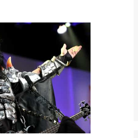
Economia
Esportes
Fama e TV
Justiça
Mundo
Política
Saúde