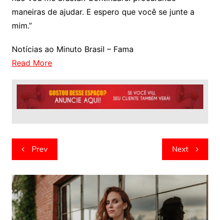
maneiras de ajudar. E espero que você se junte a
mim.”
Notícias ao Minuto Brasil – Fama
Read More
Navegação
Prev
Next
de
artigos