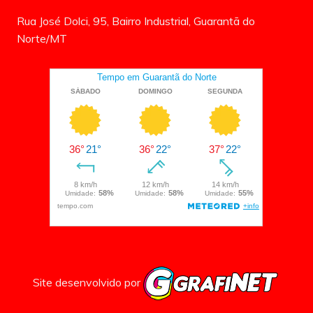
Rua José Dolci, 95, Bairro Industrial, Guarantã do
Norte/MT
Site desenvolvido por