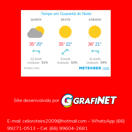
Site desenvolvido por
E-mail: celioroteiro2009@hotmail.com – WhatsApp (66)
99271-0513 – Cel. (66) 99604-2681