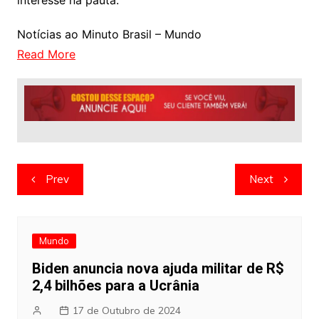
interesse na pauta.
Notícias ao Minuto Brasil – Mundo
Read More
Navegação
Prev
Next
de
artigos
Mundo
Biden anuncia nova ajuda militar de R$
2,4 bilhões para a Ucrânia
17 de Outubro de 2024