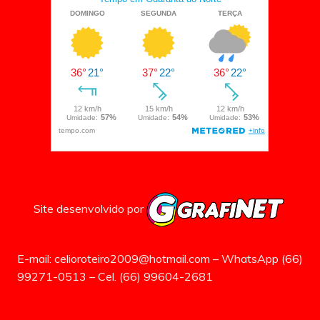
Site desenvolvido por
E-mail: celioroteiro2009@hotmail.com – WhatsApp (66)
99271-0513 – Cel. (66) 99604-2681