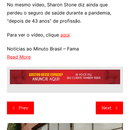
No mesmo vídeo, Sharon Stone diz ainda que
perdeu o seguro de saúde durante a pandemia,
“depois de 43 anos” de profissão.
Para ver o vídeo, clique
aqui
.
Notícias ao Minuto Brasil – Fama
Read More
Navegação
Prev
Next
de
artigos