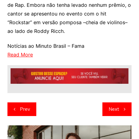
de Rap. Embora não tenha levado nenhum prêmio, o
cantor se apresentou no evento com o hit
“Rockstar” em versão pomposa –cheia de violinos–
ao lado de Roddy Ricch.
Notícias ao Minuto Brasil – Fama
Read More
Navegação
Prev
Next
de
artigos