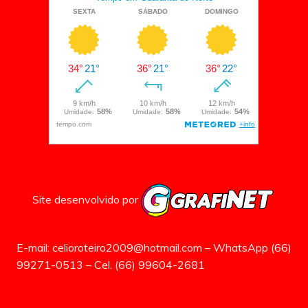
Site desenvolvido por
E-mail: celioroteiro2009@hotmail.com – WhatsApp (66)
99271-0513 – Cel. (66) 99604-2681