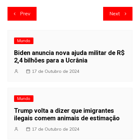
Navegação
Prev
Next
de
artigos
Mundo
Biden anuncia nova ajuda militar de R$
2,4 bilhões para a Ucrânia
17 de Outubro de 2024
Mundo
Trump volta a dizer que imigrantes
ilegais comem animais de estimação
17 de Outubro de 2024