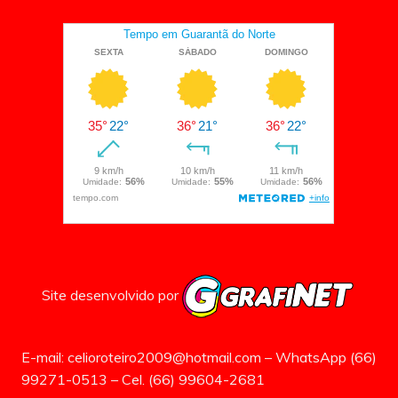
Site desenvolvido por
E-mail: celioroteiro2009@hotmail.com – WhatsApp (66)
99271-0513 – Cel. (66) 99604-2681