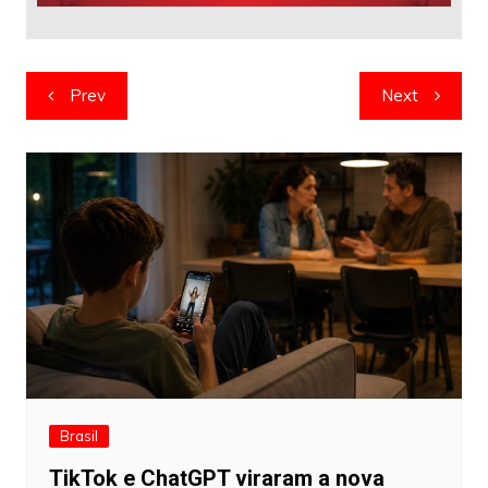
Navegação
Prev
Next
de
artigos
Brasil
TikTok e ChatGPT viraram a nova