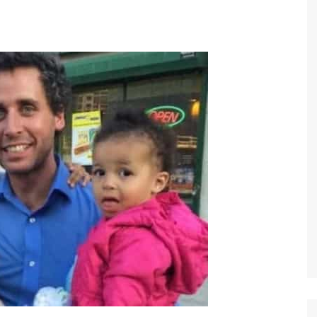
Economia
Esportes
Fama e TV
Justiça
Mundo
Política
Saúde