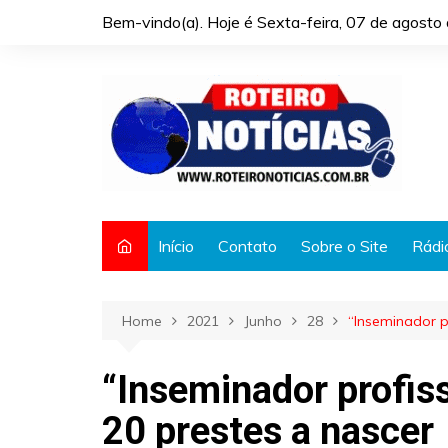
Skip
Bem-vindo(a). Hoje é
Sexta-feira, 07 de agost
to
content
Início
Contato
Sobre o Site
Rádi
Home
2021
Junho
28
“Inseminador pr
“Inseminador profiss
20 prestes a nascer