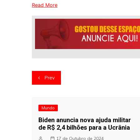
Read More
Navegação
Prev
de
artigos
Mundo
Biden anuncia nova ajuda militar
de R$ 2,4 bilhões para a Ucrânia
17 de Outubro de 2024