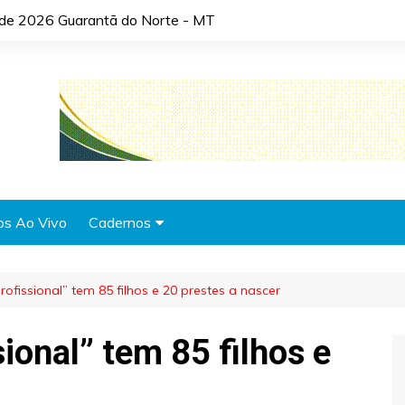
o de 2026 Guarantã do Norte - MT
os Ao Vivo
Cadernos
Agronotícias
ofissional” tem 85 filhos e 20 prestes a nascer
Automóveis
Brasil
ional” tem 85 filhos e
Cidades
Cultura