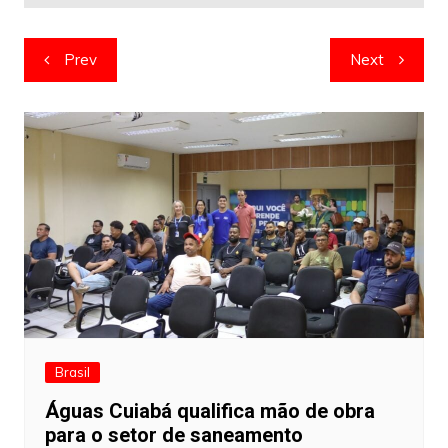
Navegação
Prev
Next
de
artigos
Brasil
Águas Cuiabá qualifica mão de obra
para o setor de saneamento